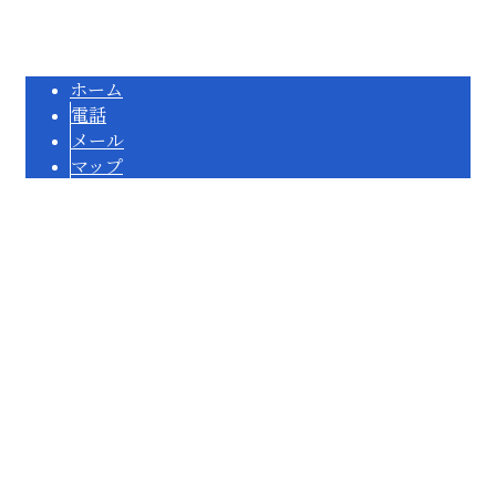
Copyright © 寝屋川市・守口市などで戸建てのキッチンリフォームや風呂場のリフォーム
なら株式会社エムエーアールまで！. All rights reserved.
ホーム
電話
メール
マップ