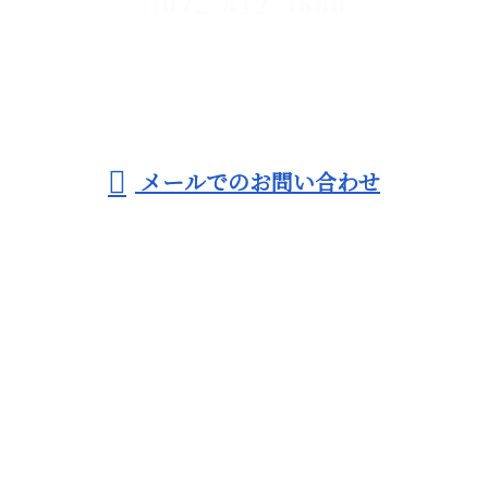
072-812-3680
受付／9：00～19：00 ※営業電話お断り
メールでのお問い合わせ
ホーム
業務案内
施工実績