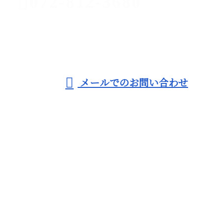
072-812-3680
寝屋川市・
守口市など
受付／9：00～19：00 ※営業電話お断り
メールでのお問い合わせ
で戸建てのキッチンリフォームや風呂場
のリフォームなら株式会社エムエーアー
ルまで！
ホーム
業務案内
施工実績
採用情報