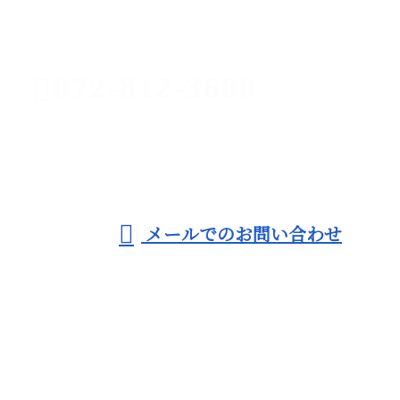
お電話でのお問い合わせ
072-812-3680
寝屋川市・
守口市など
受付／9：00～19：00 ※営業電話お断り
メールでのお問い合わせ
で戸建てのキッチンリフォームや風呂場
のリフォームなら株式会社エムエーアー
ルまで！
ホーム